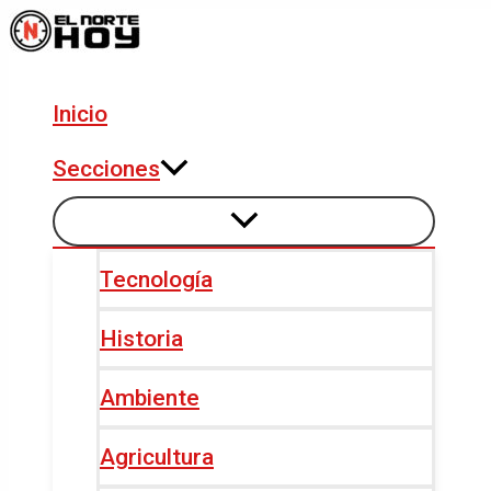
Alternar
Alternar
Ir
Navegación
menú
menú
al
de
contenido
entradas
Inicio
Secciones
Tecnología
Historia
Ambiente
Agricultura