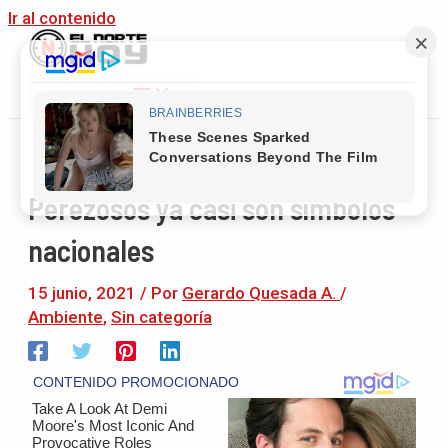
Ir al contenido
Main Menu
Perezosos ya casi son símbolos
nacionales
15 junio, 2021
/ Por
Gerardo Quesada A.
/
Ambiente
,
Sin categoría