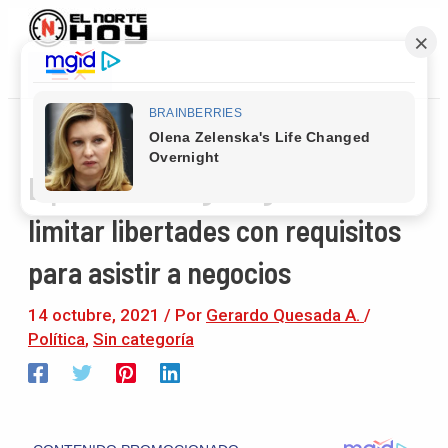
Main
Ir
Navegación
Menu
al
de
contenido
entradas
Diputada le exige al gobierno no
limitar libertades con requisitos
para asistir a negocios
14 octubre, 2021
/ Por
Gerardo Quesada A.
/
Política
,
Sin categoría