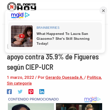
Main
Ir
Navegación
Menu
al
de
contenido
entradas
Chaves a la cabeza con 46.5% de
apoyo contra 35.9% de Figueres
según CIEP-UCR
1 marzo, 2022
/ Por
Gerardo Quesada A.
/
Política
,
Sin categoría