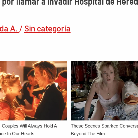
or llamar a invadir Hospital de Hered
da A.
/
Sin categoría