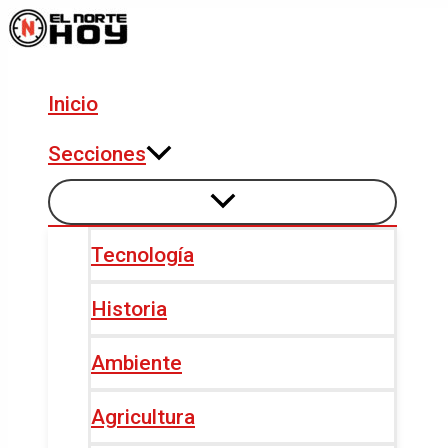
Alternar
Alternar
Ir
Navegación
menú
menú
al
de
contenido
entradas
Inicio
Secciones
Tecnología
Historia
Ambiente
Agricultura