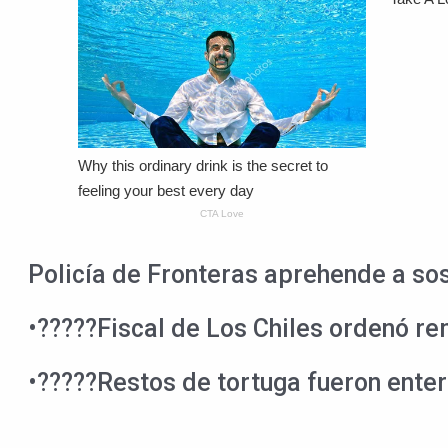
Policía de Fronteras aprehende a so
•?????Fiscal de Los Chiles ordenó rem
•?????Restos de tortuga fueron ente