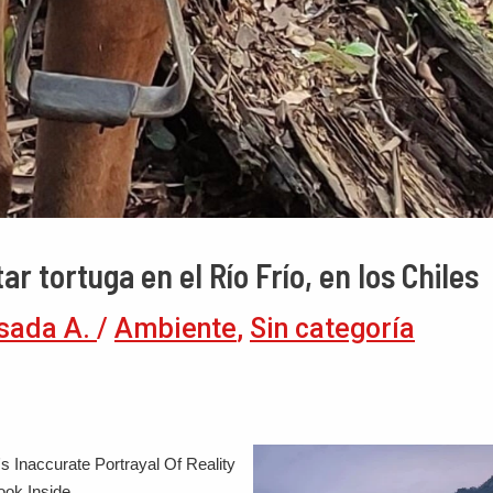
r tortuga en el Río Frío, en los Chiles
sada A.
/
Ambiente
,
Sin categoría