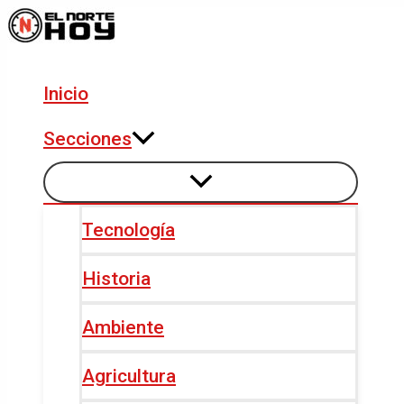
Alternar
Alternar
Ir
Navegación
menú
menú
al
de
contenido
entradas
Inicio
Secciones
Tecnología
Historia
Ambiente
Agricultura