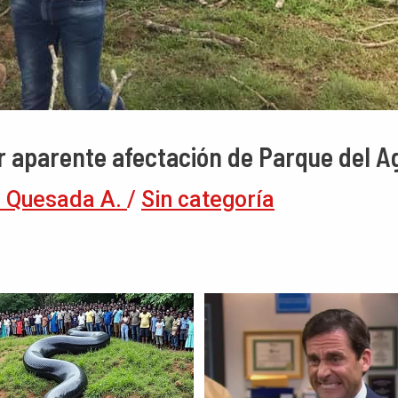
r aparente afectación de Parque del A
 Quesada A.
/
Sin categoría