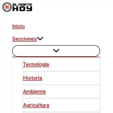
Alternar
Alternar
Ir
Navegación
menú
menú
al
de
contenido
entradas
Inicio
Secciones
Tecnología
Historia
Ambiente
Agricultura