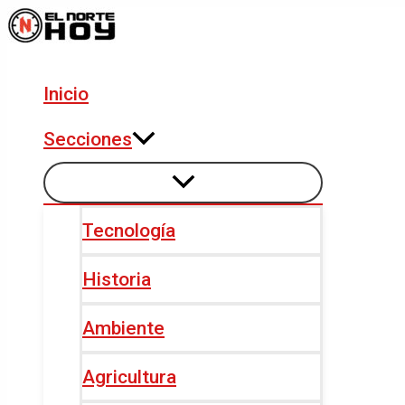
Alternar
Alternar
Ir
Navegación
menú
menú
al
de
contenido
entradas
Inicio
Secciones
Tecnología
Historia
Ambiente
Agricultura