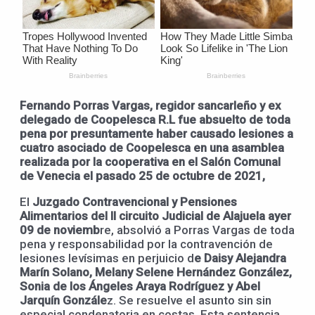
Fernando Porras Vargas, regidor sancarleño y ex
delegado de Coopelesca R.L fue absuelto de toda
pena por presuntamente haber causado lesiones a
cuatro asociado de Coopelesca en una asamblea
realizada por la cooperativa en el Salón Comunal
de Venecia el pasado 25 de octubre de 2021,
El
Juzgado Contravencional y Pensiones
Alimentarios del II circuito Judicial de Alajuela ayer
09 de noviemb
re, absolvió a Porras Vargas de toda
pena y responsabilidad por la contravención de
lesiones levísimas en perjuicio d
e Daisy Alejandra
Marín Solano, Melany Selene Hernández González,
Sonia de los Ángeles Araya Rodríguez y Abel
Jarquín Gonzále
z. Se resuelve el asunto sin sin
especial condenatoria en costas. Esta sentencia