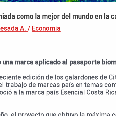
miada como la mejor del mundo en la c
uesada A.
/
Economía
e una marca aplicado al pasaporte biom
reciente edición de los galardones de C
 el trabajo de marcas país en temas c
noció a la marca país Esencial Costa Ri
eño, el proyecto que obtuvo la máxima ca