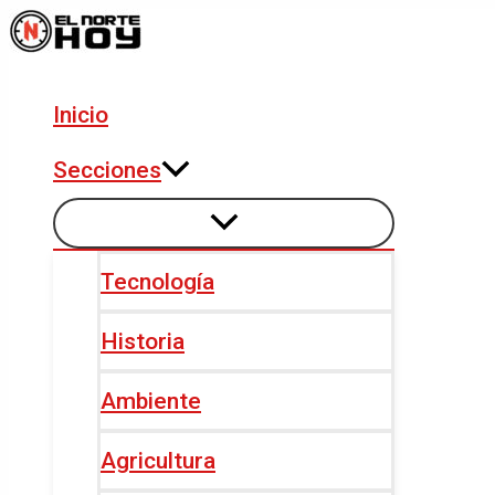
Alternar
Alternar
Ir
Navegación
menú
menú
al
de
contenido
entradas
Inicio
Secciones
Tecnología
Historia
Ambiente
Agricultura