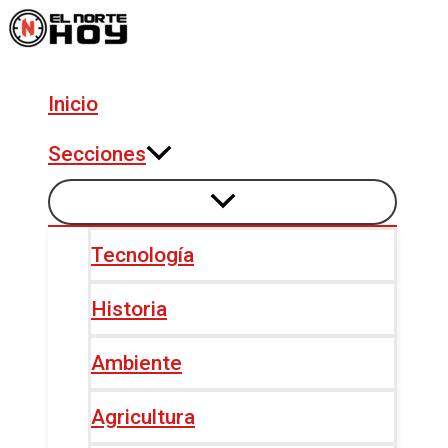
Alternar
Alternar
Ir
Navegación
menú
menú
al
de
contenido
entradas
Inicio
Secciones
Tecnología
Historia
Ambiente
Agricultura