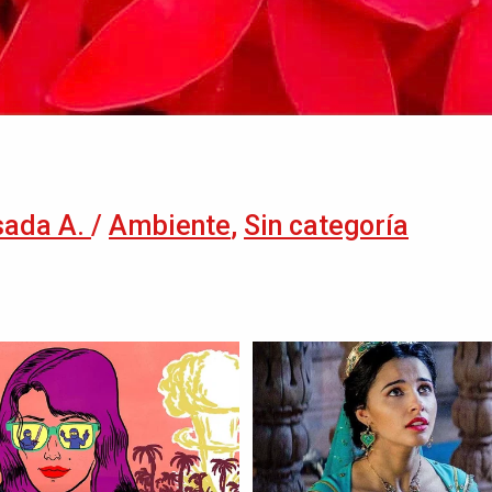
sada A.
/
Ambiente
,
Sin categoría