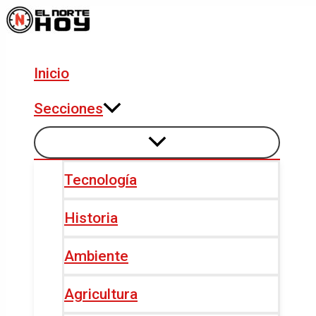
Alternar
Alternar
Ir
Navegación
menú
menú
al
de
contenido
entradas
Inicio
Secciones
Tecnología
Historia
Ambiente
Agricultura