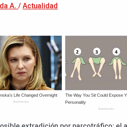
da A.
/
Actualidad
posible extradición por narcotráfico: e