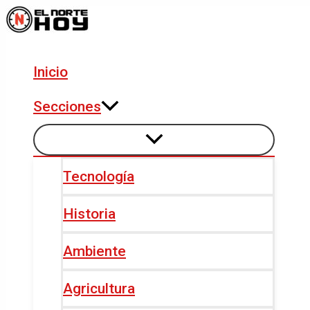
Alternar
Alternar
Ir
Navegación
menú
menú
al
de
contenido
entradas
Inicio
Secciones
Tecnología
Historia
Ambiente
Agricultura