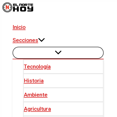
Alternar
Alternar
Ir
Navegación
menú
menú
al
de
contenido
entradas
Inicio
Secciones
Tecnología
Historia
Ambiente
Agricultura