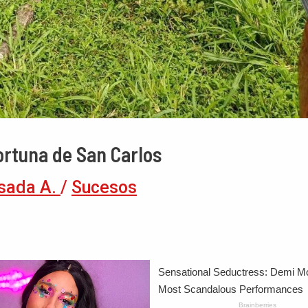
rtuna de San Carlos
sada A.
/
Sucesos