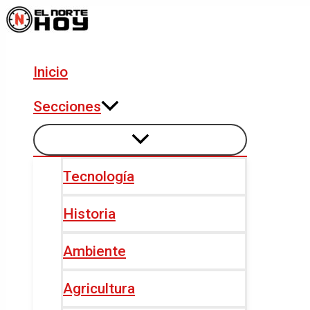
Alternar
Alternar
Ir
Navegación
menú
menú
al
de
contenido
entradas
Inicio
Secciones
Tecnología
Historia
Ambiente
Agricultura