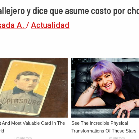
allejero y dice que asume costo por c
sada A.
/
Actualidad