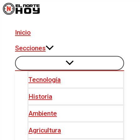
Alternar
Alternar
Ir
Navegación
menú
menú
al
de
contenido
entradas
Inicio
Secciones
Tecnología
Historia
Ambiente
Agricultura