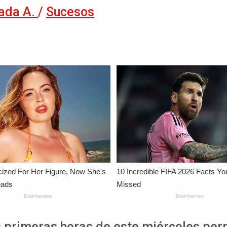
ada A.
/
Sucesos
primeras horas de este miércoles perm