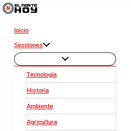
Alternar
Alternar
Ir
Navegación
menú
menú
al
de
contenido
entradas
Inicio
Secciones
Tecnología
Historia
Ambiente
Agricultura