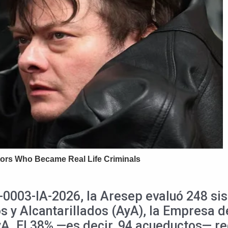
N-0003-IA-2026, la Aresep evaluó 248 s
s y Alcantarillados (AyA), la Empresa d
A. El 38% —es decir, 94 acueductos— re