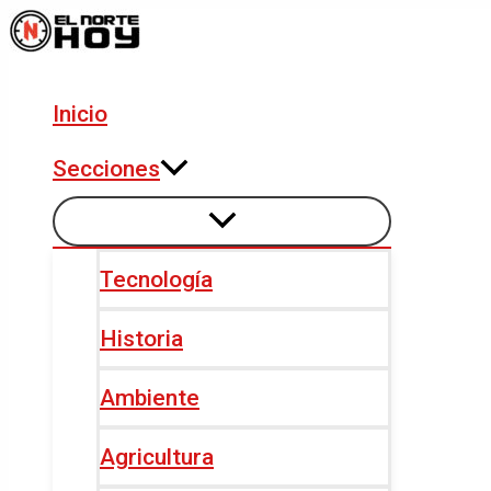
Alternar
Alternar
Ir
Navegación
menú
menú
al
de
contenido
entradas
Inicio
Secciones
Tecnología
Historia
Ambiente
Agricultura