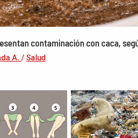
resentan contaminación con caca, seg
ada A.
/
Salud