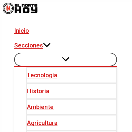
Alternar
Alternar
Ir
Navegación
menú
menú
al
de
contenido
entradas
Inicio
Secciones
Tecnología
Historia
Ambiente
Agricultura