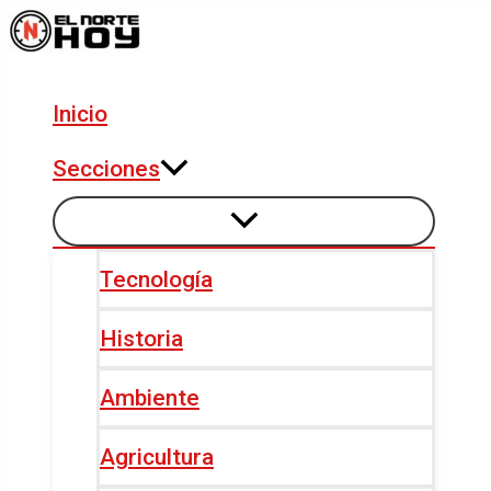
Alternar
Alternar
Ir
Navegación
menú
menú
al
de
contenido
entradas
Inicio
Secciones
Tecnología
Historia
Ambiente
Agricultura