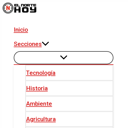
Alternar
Alternar
Ir
Navegación
menú
menú
al
de
contenido
entradas
Inicio
Secciones
Tecnología
Historia
Ambiente
Agricultura