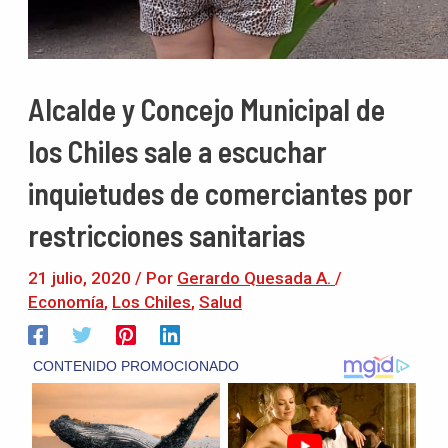
Alcalde y Concejo Municipal de
los Chiles sale a escuchar
inquietudes de comerciantes por
restricciones sanitarias
21 julio, 2020
/ Por
Gerardo Quesada A.
/
Economía
,
Los Chiles
,
Salud