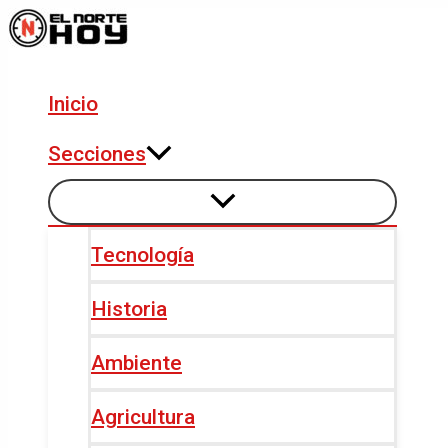
Alternar
Alternar
Ir
Navegación
menú
menú
al
de
contenido
entradas
Inicio
Secciones
Tecnología
Historia
Ambiente
Agricultura