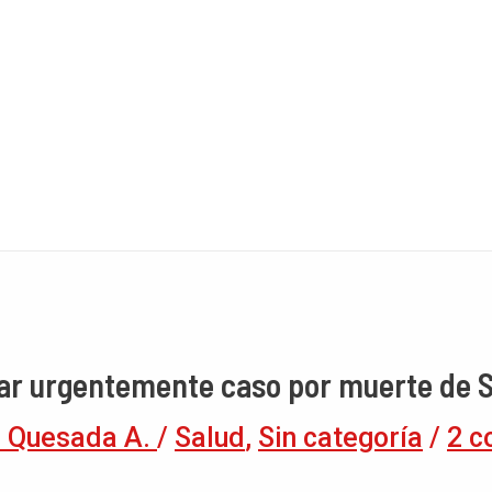
igar urgentemente caso por muerte de 
 Quesada A.
/
Salud
,
Sin categoría
/
2 c