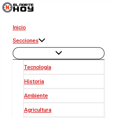
Alternar
Alternar
Ir
Navegación
menú
menú
al
de
contenido
entradas
Inicio
Secciones
Tecnología
Historia
Ambiente
Agricultura