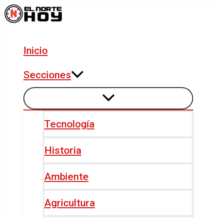
Alternar
Alternar
Ir
Navegación
menú
menú
al
de
contenido
entradas
Inicio
Secciones
Tecnología
Historia
Ambiente
Agricultura