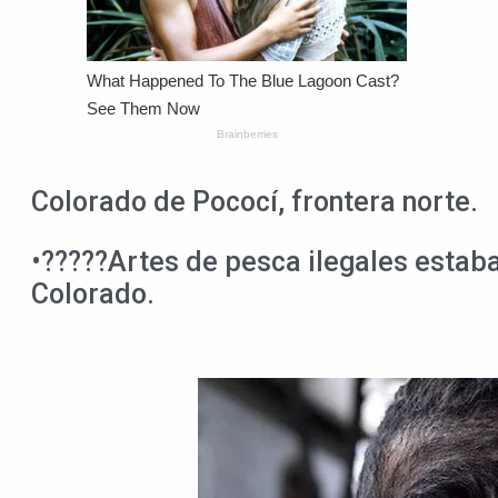
Colorado de Pococí, frontera norte.
•?????Artes de pesca ilegales estaba
Colorado.