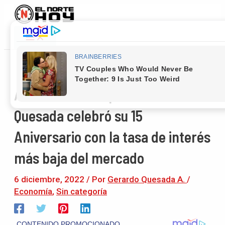
Main
Ir
Navegación
Menu
al
de
contenido
entradas
Almacén de Coopelesca, Ciudad
Quesada celebró su 15
Aniversario con la tasa de interés
más baja del mercado
6 diciembre, 2022
/ Por
Gerardo Quesada A.
/
Economía
,
Sin categoría