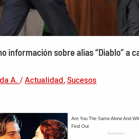
o información sobre alias “Diablo” a 
da A.
/
Actualidad
,
Sucesos