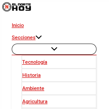
Alternar
Alternar
Ir
Navegación
menú
menú
al
de
contenido
entradas
Inicio
Secciones
Tecnología
Historia
Ambiente
Agricultura