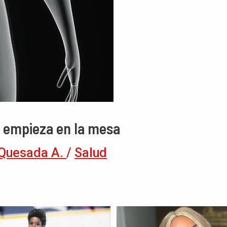
n empieza en la mesa
Quesada A.
/
Salud