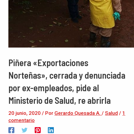
Piñera «Exportaciones
Norteñas», cerrada y denunciada
por ex-empleados, pide al
Ministerio de Salud, re abrirla
20 junio, 2020
/ Por
Gerardo Quesada A.
/
Salud
/
1
comentario