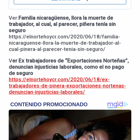
Ver:
Familia nicaragüense, llora la muerte de
trabajador, al cual, al parecer, piñera tenía sin
seguro
https://elnortehoycr.com/2020/06/18/familia-
nicaraguense-llora-la-muerte-de-trabajador-al-
cual-pinera-al-parecer-tenia-sin-seguro/
V
er Ex trabajadores de “Exportaciones Norteñas”,
denuncian injusticias laborales, como el no pago
de seguro
https://elnortehoycr.com/2020/06/18/ex-
trabajadores-de-pinera-exportaciones-nortenas-
denuncian-injusticias-laborales/