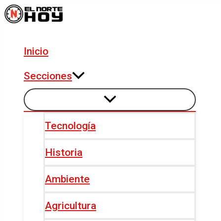
Alternar
Alternar
Ir
Navegación
menú
menú
al
de
contenido
entradas
Inicio
Secciones
Tecnología
Historia
Ambiente
Agricultura