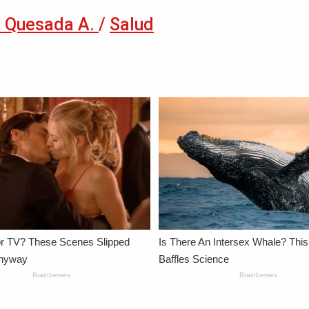
 Quesada A.
/
Salud