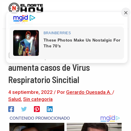
Main
Ir
Navegación
Menu
al
de
contenido
entradas
Cuidado! Época de lluvia
aumenta casos de Virus
Respiratorio Sincitial
4 septiembre, 2022
/ Por
Gerardo Quesada A.
/
Salud
,
Sin categoría