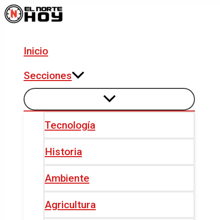
Alternar
Alternar
Ir
Navegación
menú
menú
al
de
contenido
entradas
Inicio
Secciones
Tecnología
Historia
Ambiente
Agricultura