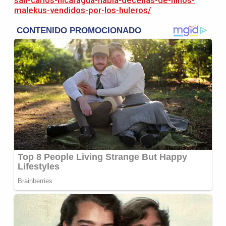
malekus-vendidos-por-los-huleros/