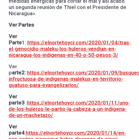
medidas enérgicas para cortar el mal y así acabó
un segunda reunión de Thiel con el Presidente de
Nicaragua».
Ver Partes
Ver
Parte
1:
https://elnortehoycr.com/2020/01/04/tras-
el-genocidio-maleku-los-huleros-vendian-en-
nicaragua-los-indigenas-en-40-o-50-pesos-3/
Ver
p
arte2:
https://elnortehoycr.com/2020/01/09/busque
infructuosa-de-indigenas-malekus-en-territorio-
guatuso-para-evangelizarlos/
Ver
parte3
:
https://elnortehoycr.com/2020/01/11/uno-
de-los-huleros-le-partio-la-cabeza-a-un-indigena-
de-un-machetazo/
Ver
parte4
:
https://elnortehoycr.com/2020/01/14/en-
san-carlos-nicaragua-habia-decenas-de-ninos-