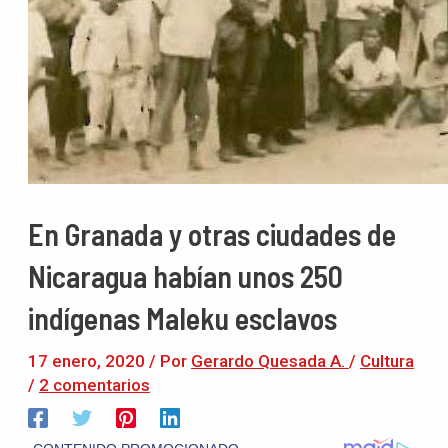
En Granada y otras ciudades de
Nicaragua habían unos 250
indígenas Maleku esclavos
17 enero, 2020
/ Por
Gerardo Quesada A.
/
Cultura
/
2 comentarios