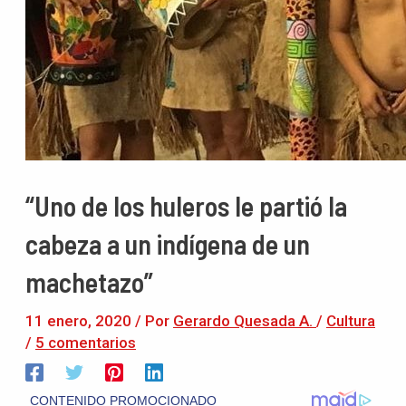
“Uno de los huleros le partió la
cabeza a un indígena de un
machetazo”
11 enero, 2020
/ Por
Gerardo Quesada A.
/
Cultura
/
5 comentarios