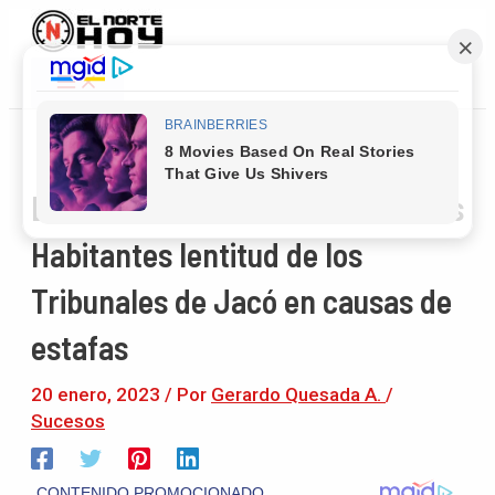
Main
Ir
Navegación
Menu
al
de
contenido
entradas
Denuncian en la Defensoría de los
Habitantes lentitud de los
Tribunales de Jacó en causas de
estafas
20 enero, 2023
/ Por
Gerardo Quesada A.
/
Sucesos