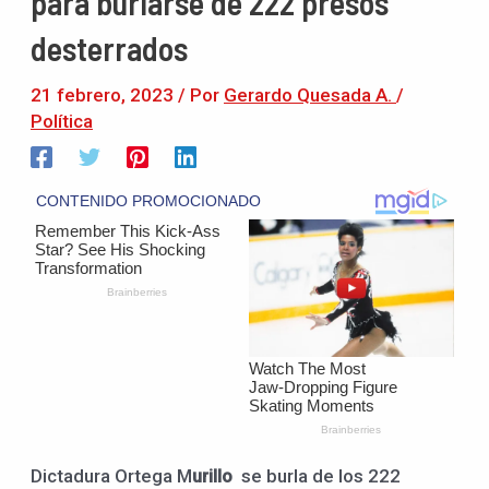
para burlarse de 222 presos
desterrados
21 febrero, 2023
/ Por
Gerardo Quesada A.
/
Política
Dictadura Ortega M
urillo
se burla de los 222