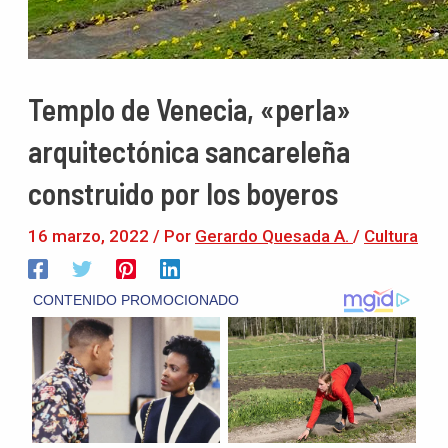
Templo de Venecia, «perla»
arquitectónica sancareleña
construido por los boyeros
16 marzo, 2022
/ Por
Gerardo Quesada A.
/
Cultura