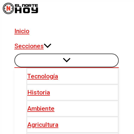
Alternar
Alternar
Ir
Navegación
menú
menú
al
de
contenido
entradas
Inicio
Secciones
Tecnología
Historia
Ambiente
Agricultura