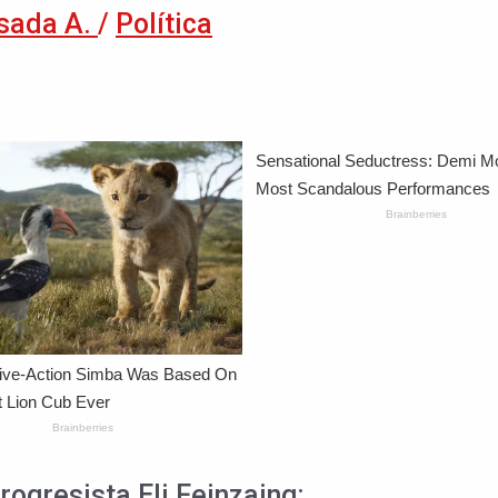
sada A.
/
Política
progresista Eli Feinzaing: