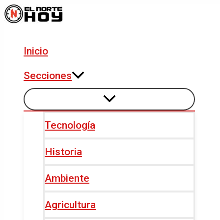
Alternar
Alternar
Ir
Navegación
menú
menú
al
de
contenido
entradas
Inicio
Secciones
Tecnología
Historia
Ambiente
Agricultura