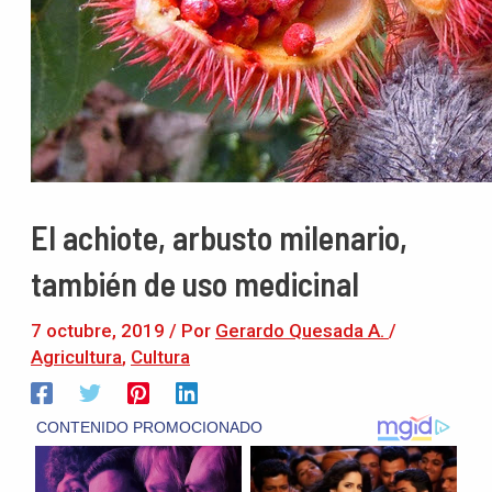
El achiote, arbusto milenario,
también de uso medicinal
7 octubre, 2019
/ Por
Gerardo Quesada A.
/
Agricultura
,
Cultura